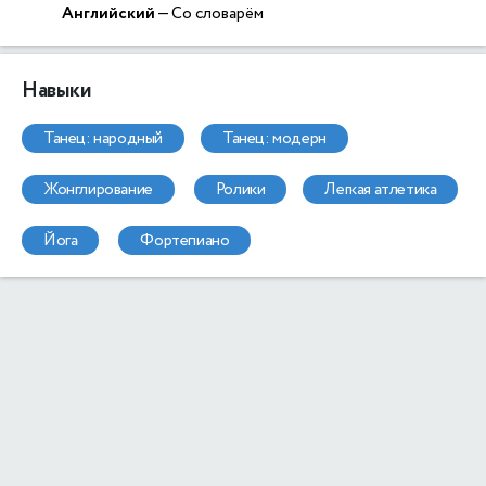
Английский
— Со словарём
Навыки
танец: народный
танец: модерн
жонглирование
ролики
легкая атлетика
йога
фортепиано