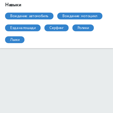
Навыки
вождение: автомобиль
вождение: мотоцикл
езда на лошади
серфинг
ролики
лыжи