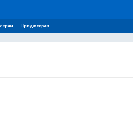
сёрам
Продюсерам