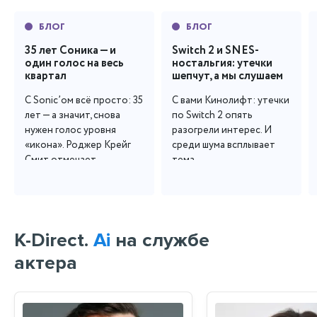
БЛОГ
БЛОГ
35 лет Соника — и
Switch 2 и SNES-
один голос на весь
ностальгия: утечки
квартал
шепчут, а мы слушаем
С Sonic’ом всё просто: 35 
С вами Кинолифт: утечки 
лет — а значит, снова 
по Switch 2 опять 
нужен голос уровня 
разогрели интерес. И 
«икона». Роджер Крейг 
среди шума всплывает 
Смит отмечает...
тема...
K-Direct.
Ai
на службе
актера