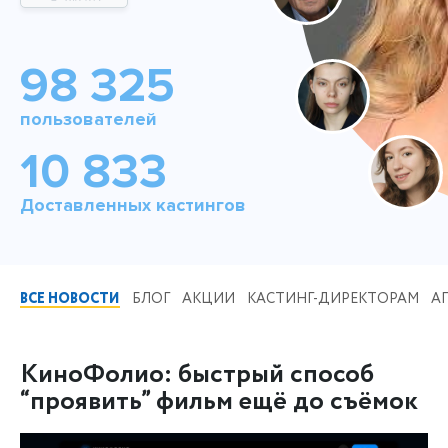
98 325
пользователей
10 833
Доставленных кастингов
ВСЕ НОВОСТИ
БЛОГ
АКЦИИ
КАСТИНГ-ДИРЕКТОРАМ
А
КиноФолио: быстрый способ
“проявить” фильм ещё до съёмок