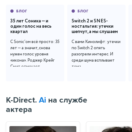
БЛОГ
БЛОГ
35 лет Соника — и
Switch 2 и SNES-
один голос на весь
ностальгия: утечки
квартал
шепчут, а мы слушаем
С Sonic’ом всё просто: 35 
С вами Кинолифт: утечки 
лет — а значит, снова 
по Switch 2 опять 
нужен голос уровня 
разогрели интерес. И 
«икона». Роджер Крейг 
среди шума всплывает 
Смит отмечает...
тема...
K-Direct.
Ai
на службе
актера