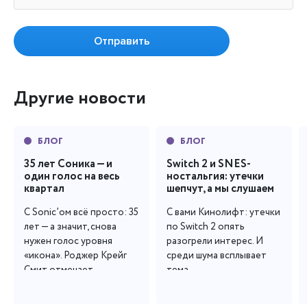
Отправить
Другие новости
БЛОГ
БЛОГ
35 лет Соника — и
Switch 2 и SNES-
один голос на весь
ностальгия: утечки
квартал
шепчут, а мы слушаем
С Sonic’ом всё просто: 35 
С вами Кинолифт: утечки 
лет — а значит, снова 
по Switch 2 опять 
нужен голос уровня 
разогрели интерес. И 
«икона». Роджер Крейг 
среди шума всплывает 
Смит отмечает...
тема...