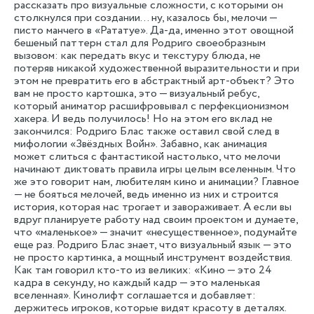
рассказать про визуальные сложности, с которыми он
столкнулся при создании... ну, казалось бы, мелочи —
писто манчего в «Рататуе». Да-да, именно этот овощной
бешеный паттерн стал для Родриго своеобразным
вызовом: как передать вкус и текстуру блюда, не
потеряв никакой художественной выразительности и при
этом не превратить его в абстрактный арт-объект? Это
вам не просто картошка, это — визуальный ребус,
который аниматор расшифровывал с перфекционизмом
хакера. И ведь получилось! Но на этом его вклад не
закончился: Родриго Блас также оставил свой след в
мифологии «Звёздных Войн». Забавно, как анимация
может слиться с фантастикой настолько, что мелочи
начинают диктовать правила игры целым вселенным. Что
же это говорит нам, любителям кино и анимации? Главное
— не бояться мелочей, ведь именно из них и строится
история, которая нас трогает и завораживает. А если вы
вдруг планируете работу над своим проектом и думаете,
что «маленькое» — значит «несущественное», подумайте
еще раз. Родриго Блас знает, что визуальный язык — это
не просто картинка, а мощный инструмент воздействия.
Как там говорил кто-то из великих: «Кино — это 24
кадра в секунду, но каждый кадр — это маленькая
вселенная». Кинолифт соглашается и добавляет:
держитесь игроков, которые видят красоту в деталях.