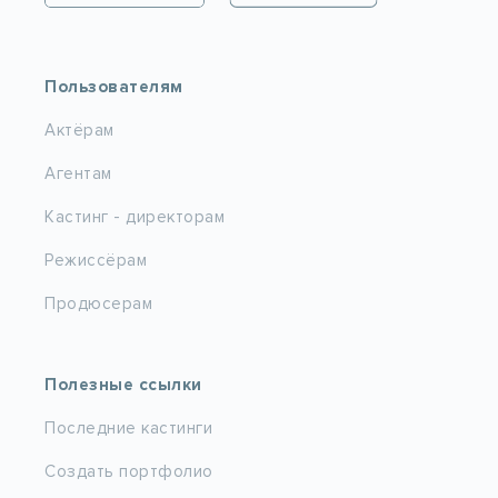
Пользователям
Актёрам
Агентам
Кастинг - директорам
Режиссёрам
Продюсерам
НОВЫЙ
КИНОФОЛИО
ПОРТАЛ
Полезные ссылки
Х
Последние кастинги
У
Д
О
П
Ж
О
Н
Создать портфолио
Д
Р
И
И
Т
К
А
Ф
П