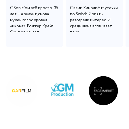
С Sonic’ом всё просто: 35 
С вами Кинолифт: утечки 
лет — а значит, снова 
по Switch 2 опять 
нужен голос уровня 
разогрели интерес. И 
«икона». Роджер Крейг 
среди шума всплывает 
Смит отмечает...
тема...