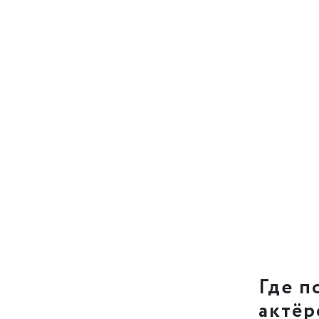
Где п
актёр