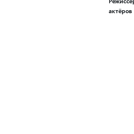
Режиссё
актёров